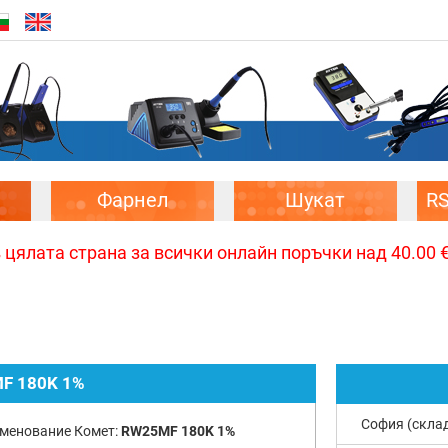
Фарнел
Шукат
R
цялата страна за всички онлайн поръчки над 40.00 € 
F 180K 1%
София (скла
менование Комет:
RW25MF 180K 1%