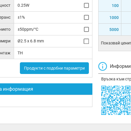
щност
0.25W
100
еранс
±1%
1000
нието
±50ppm/°C
5000
змери
Ø2.5 x 6.8 mm
Показвай ценит
онтаж
TH
Информир
Продукти с подобни параметри
Връзка към ст
а информация