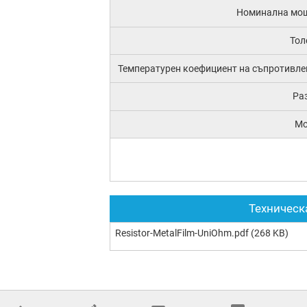
Номинална мо
Тол
Температурен коефициент на съпротивле
Ра
М
Техническ
Resistor-MetalFilm-UniOhm.pdf
(268 KB)