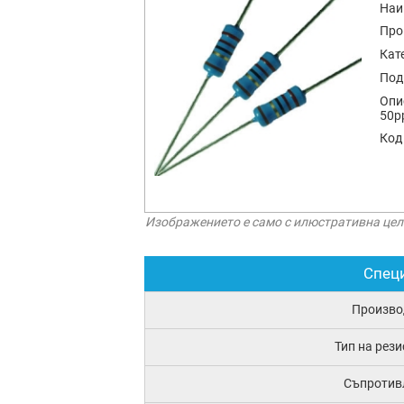
Наи
Про
Кат
Под
Опи
50p
Код
Изображението е само с илюстративна цел
Спец
Произво
Тип на рез
Съпротив