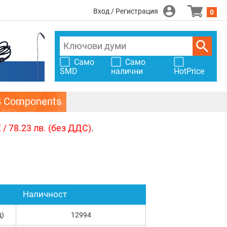
Вход / Регистрация
0
Само
Само
SMD
налични
HotPrice
S Components
/ 78.23 лв. (без ДДС).
Наличност
д)
12994