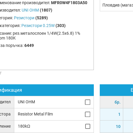
менование производител:
MFR0W4F1803A50
Пловдив (мага
изводител:
UNI OHM
(1807)
егория:
Резистори
(5289)
категория:
Резистори 0.25W
(303)
сание:
рез.металослоен 1/4W(2.5x6.8) 1%
pm 180K
 за поръчка:
6449
!
ификация
дител
UNI OHM
бр.
истора
Resistor Metal Film
1
ление
180kΩ
10