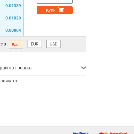
0.01339
Купи
0.01020
0.00864
е в
EUR
USD
ВДст
ай за грешка
раницата: