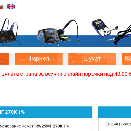
Фарнел
Шукат
R
цялата страна за всички онлайн поръчки над 40.00 € 
F 270K 1%
София (скла
менование Комет:
RW25MF 270K 1%