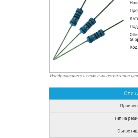
Наи
Про
Кат
Под
Опи
50p
Код
Изображението е само с илюстративна цел
Спец
Произво
Тип на рез
Съпротив