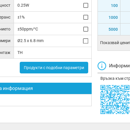
щност
0.25W
100
еранс
±1%
1000
нието
±50ppm/°C
5000
змери
Ø2.5 x 6.8 mm
Показвай ценит
онтаж
TH
Информир
Продукти с подобни параметри
Връзка към ст
а информация