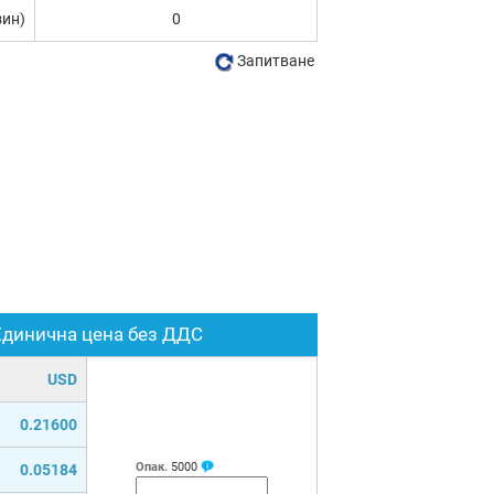
зин)
0
Запитване
Единична цена без ДДС
USD
0.21600
Опак.
5000
0.05184