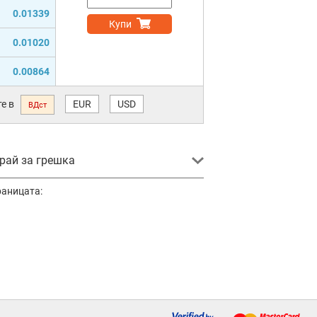
0.01339
Купи
0.01020
0.00864
е в
EUR
USD
ВДст
ай за грешка
раницата: