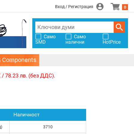
Вход / Регистрация
0
Само
Само
SMD
налични
HotPrice
S Components
/ 78.23 лв. (без ДДС).
Наличност
д)
3710