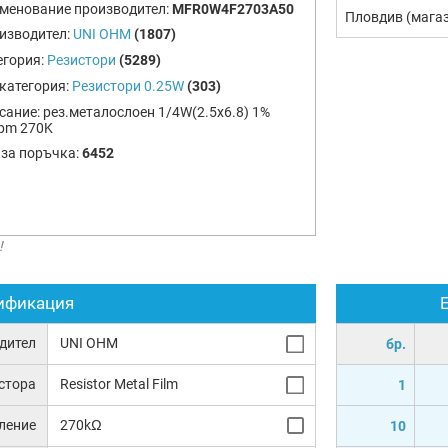
менование производител:
MFR0W4F2703A50
Пловдив (мага
изводител:
UNI OHM
(1807)
егория:
Резистори
(5289)
категория:
Резистори 0.25W
(303)
сание:
рез.металослоен 1/4W(2.5x6.8) 1%
pm 270K
 за поръчка:
6452
!
ификация
дител
UNI OHM
бр.
истора
Resistor Metal Film
1
ление
270kΩ
10