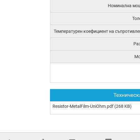
Номинална мо
Тол
Температурен коефициент на съпротивле
Ра
М
Техническ
Resistor-MetalFilm-UniOhm.pdf
(268 KB)