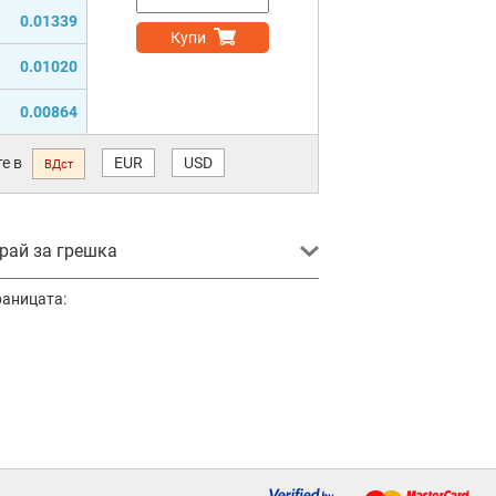
0.01339
Купи
0.01020
0.00864
е в
EUR
USD
ВДст
ай за грешка
раницата: