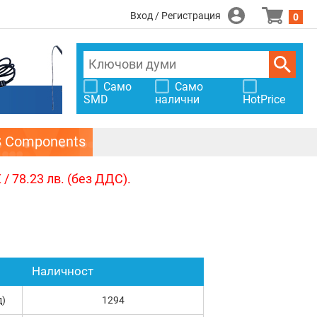
Вход / Регистрация
0
Само
Само
SMD
налични
HotPrice
S Components
/ 78.23 лв. (без ДДС).
Наличност
д)
1294