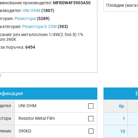
менование производител:
MFR0W4F3903A50
Пловдив (мага
изводител:
UNI OHM
(1807)
егория:
Резистори
(5289)
категория:
Резистори 0.25W
(303)
сание:
рез.металослоен 1/4W(2.5x6.8) 1%
pm 390K
 за поръчка:
6454
!
ификация
дител
UNI OHM
бр.
истора
Resistor Metal Film
1
ление
390kΩ
10