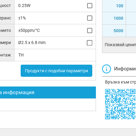
щност
0.25W
100
еранс
±1%
1000
нието
±50ppm/°C
5000
змери
Ø2.5 x 6.8 mm
Показвай ценит
онтаж
TH
Информир
Продукти с подобни параметри
Връзка към ст
а информация