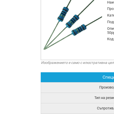
Наи
Про
Кат
Под
Опи
50p
Код
Изображението е само с илюстративна цел
Спец
Произво
Тип на рез
Съпротив