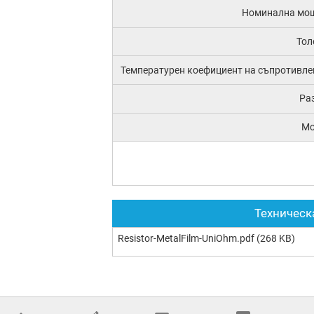
Номинална мо
Тол
Температурен коефициент на съпротивле
Ра
М
Техническ
Resistor-MetalFilm-UniOhm.pdf
(268 KB)