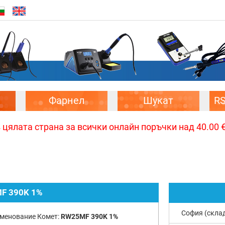
Фарнел
Шукат
R
цялата страна за всички онлайн поръчки над 40.00 € 
F 390K 1%
София (скла
менование Комет:
RW25MF 390K 1%