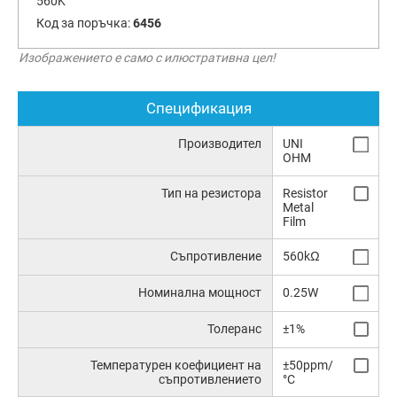
560K
Код за поръчка:
6456
Изображението е само с илюстративна цел!
Спецификация
Производител
UNI
OHM
Тип на резистора
Resistor
Metal
Film
Съпротивление
560kΩ
Номинална мощност
0.25W
Толеранс
±1%
Температурен коефициент на
±50ppm/
съпротивлението
°C