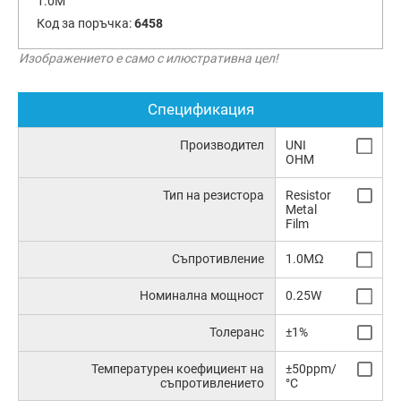
1.0M
Код за поръчка:
6458
Изображението е само с илюстративна цел!
Спецификация
Производител
UNI
OHM
Тип на резистора
Resistor
Metal
Film
Съпротивление
1.0MΩ
Номинална мощност
0.25W
Толеранс
±1%
Температурен коефициент на
±50ppm/
съпротивлението
°C