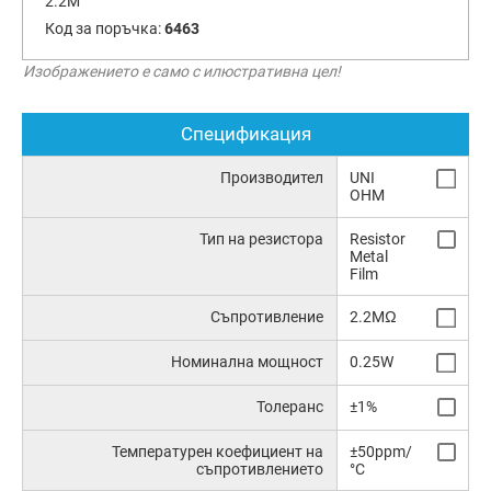
2.2M
Код за поръчка:
6463
Изображението е само с илюстративна цел!
Спецификация
Производител
UNI
OHM
Тип на резистора
Resistor
Metal
Film
Съпротивление
2.2MΩ
Номинална мощност
0.25W
Толеранс
±1%
Температурен коефициент на
±50ppm/
съпротивлението
°C