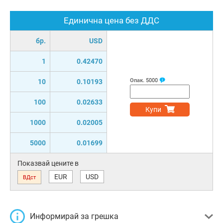
Единична цена без ДДС
бр.
USD
1
0.42470
Опак.
5000
10
0.10193
100
0.02633
Купи
1000
0.02005
5000
0.01699
Показвай цените в
EUR
USD
ВДст
Информирай за грешка