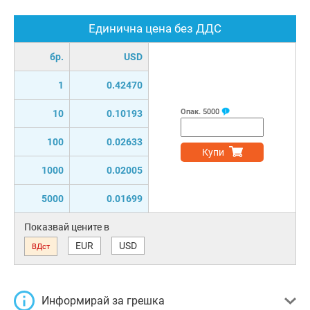
Единична цена без ДДС
бр.
USD
1
0.42470
Опак.
5000
10
0.10193
100
0.02633
Купи
1000
0.02005
5000
0.01699
Показвай цените в
EUR
USD
ВДст
Информирай за грешка