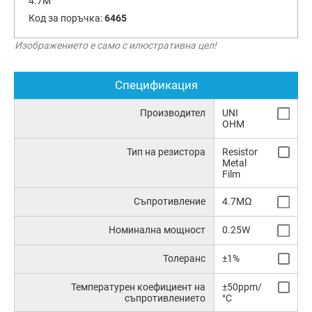
4.7M
Код за поръчка:
6465
Изображението е само с илюстративна цел!
Спецификация
Производител
UNI
OHM
Тип на резистора
Resistor
Metal
Film
Съпротивление
4.7MΩ
Номинална мощност
0.25W
Толеранс
±1%
Температурен коефициент на
±50ppm/
съпротивлението
°C