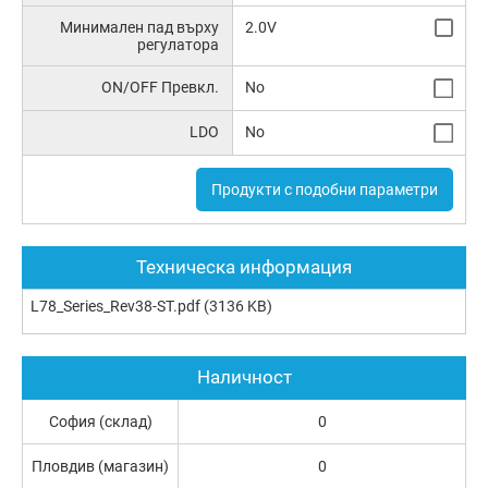
Минимален пад върху
2.0V
регулатора
ON/OFF Превкл.
No
LDO
No
Продукти с подобни параметри
Техническа информация
L78_Series_Rev38-ST.pdf
(3136 KB)
Наличност
София (склад)
0
Пловдив (магазин)
0