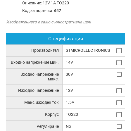
Описание:
12V 1A TO220
Код за поръчка:
647
Изображението е само с илюстративна цел!
Спецификация
Производител
STMICROELECTRONICS
Входно напрежение мин.
14V
Входно напрежение
30V
макс.
Изходно напрежение
12V
Макс.изходен ток
1.5A
Корпус
TO220
Регулиране
No