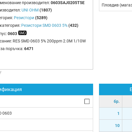
менование производител:
0603SAJ0205T5E
Пловдив (мага
изводител:
UNI OHM
(1807)
егория:
Резистори
(5289)
категория:
Резистори SMD 0603 5%
(432)
пус:
0603
сание:
RES SMD 0603 5% 200ppm 2.0M 1/10W
 за поръчка:
6471
!
ификация
бр.
D 0603
1
10