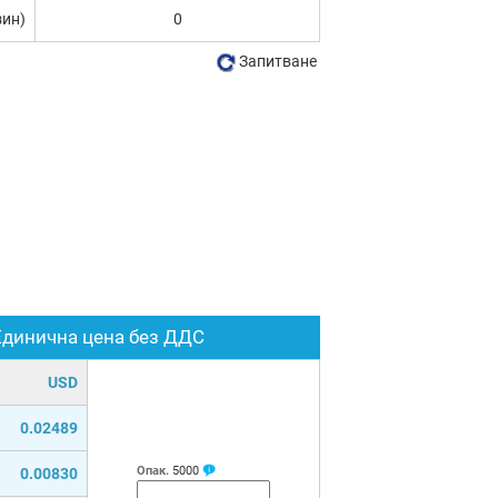
зин)
0
Запитване
Единична цена без ДДС
USD
0.02489
Опак.
5000
0.00830