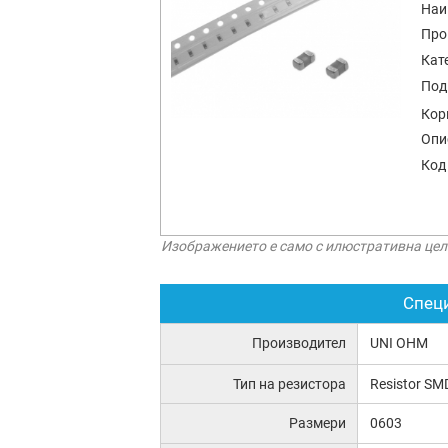
Наи
Про
Кат
Под
Кор
Опи
Код
Изображението е само с илюстративна цел
Спец
Производител
UNI OHM
Тип на резистора
Resistor SM
Размери
0603