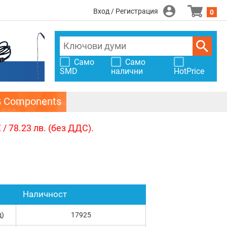
Вход / Регистрация
0
Само
Само
SMD
налични
HotPrice
S Components
/ 78.23 лв. (без ДДС).
Наличност
д)
17925