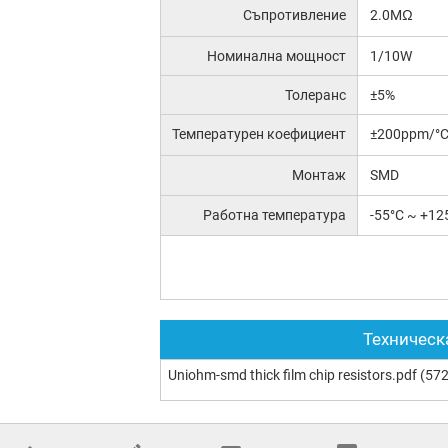
Съпротивление
2.0MΩ
Номинална мощност
1/10W
Толеранс
±5%
Температурен коефициент
±200ppm/°
Монтаж
SMD
Работна температура
-55°C ~ +12
Техническ
Uniohm-smd thick film chip resistors.pdf
(572