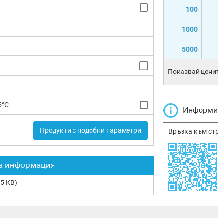
100
1000
5000
C
Показвай ценит
5°C
Информир
Продукти с подобни параметри
Връзка към ст
а информация
5 KB)