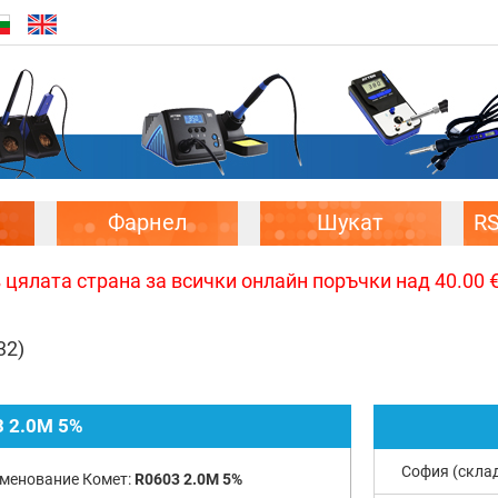
Фарнел
Шукат
R
цялата страна за всички онлайн поръчки над 40.00 € 
32)
 2.0M 5%
София (скла
менование Комет:
R0603 2.0M 5%