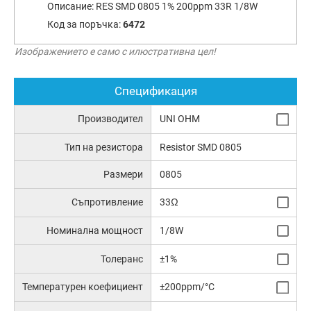
Описание:
RES SMD 0805 1% 200ppm 33R 1/8W
Код за поръчка:
6472
Изображението е само с илюстративна цел!
Спецификация
Производител
UNI OHM
Тип на резистора
Resistor SMD 0805
Размери
0805
Съпротивление
33Ω
Номинална мощност
1/8W
Толеранс
±1%
Температурен коефициент
±200ppm/°C