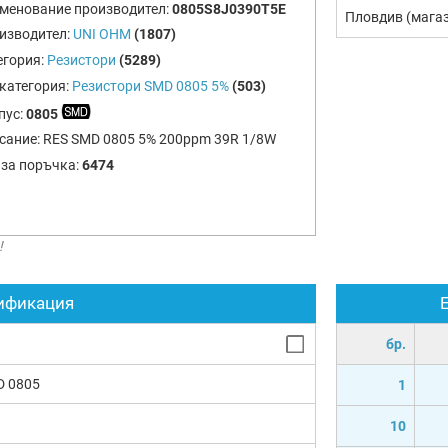
менование производител:
0805S8J0390T5E
Пловдив (мага
изводител:
UNI OHM
(1807)
егория:
Резистори
(5289)
категория:
Резистори SMD 0805 5%
(503)
пус:
0805
сание:
RES SMD 0805 5% 200ppm 39R 1/8W
 за поръчка:
6474
!
ификация
бр.
D 0805
1
10