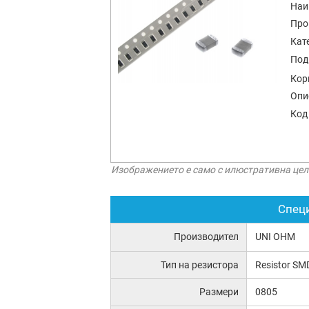
Наи
Про
Кат
Под
Кор
Опи
Код
Изображението е само с илюстративна цел
Спец
Производител
UNI OHM
Тип на резистора
Resistor SM
Размери
0805