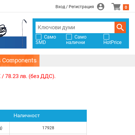
Вход / Регистрация
0
Само
Само
SMD
налични
HotPrice
S Components
/ 78.23 лв. (без ДДС).
Наличност
д)
17928