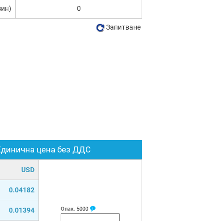
зин)
0
Запитване
Единична цена без ДДС
USD
0.04182
Опак.
5000
0.01394