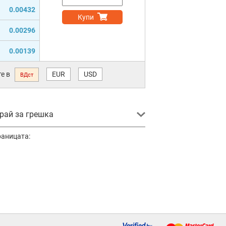
0.00432
Купи
0.00296
0.00139
е в
EUR
USD
ВДст
ай за грешка
раницата: