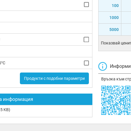
100
1000
5000
C
Показвай ценит
5°C
Информир
Продукти с подобни параметри
Връзка към ст
а информация
5 KB)