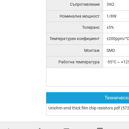
Съпротивление
39Ω
Номинална мощност
1/8W
Толеранс
±5%
Температурен коефициент
±200ppm/°
Монтаж
SMD
Работна температура
-55°C ~ +12
Техническ
Uniohm-smd thick film chip resistors.pdf
(572