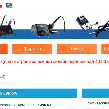
Фарнел
Шукат
R
цялата страна за всички онлайн поръчки над 40.00 € 
03)
5 39R 5%
София (скла
менование Комет:
R0805 39R 5%