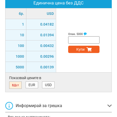
Единична цена без ДДС
бр.
USD
1
0.04182
Опак.
5000
10
0.01394
100
0.00432
Купи
1000
0.00296
5000
0.00139
Показвай цените в
EUR
USD
ВДст
Информирай за грешка
Връзка към страницата: