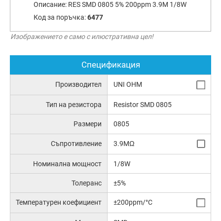
Описание:
RES SMD 0805 5% 200ppm 3.9M 1/8W
Код за поръчка:
6477
Изображението е само с илюстративна цел!
Спецификация
Производител
UNI OHM
Тип на резистора
Resistor SMD 0805
Размери
0805
Съпротивление
3.9MΩ
Номинална мощност
1/8W
Толеранс
±5%
Температурен коефициент
±200ppm/°C