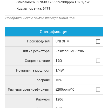
Описание:
RES SMD 1206 5% 200ppm 15R 1/4W
Код за поръчка:
6479
Изображението е само с илюстративна цел!
Спецификация
Производител
UNI OHM
Тип на резистора
Resistor SMD 1206
Съпротивление
15Ω
Номинална мощност
1/4W
Толеранс
±5%
Температурен коефициент
±200ppm/°C
Размери
1206