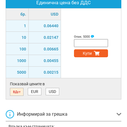
Единична цена без ДДС
бр.
USD
1
0.06440
Опак.
5000
10
0.02147
100
0.00665
Купи
1000
0.00455
5000
0.00215
Показвай цените в
EUR
USD
ВДст
Информирай за грешка
Връзка към страницата: