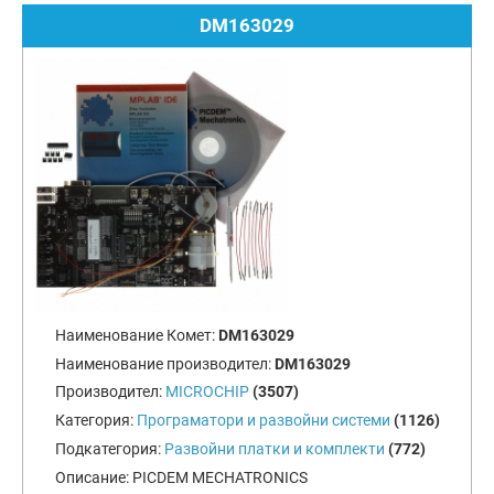
DM163029
Наименование Комет:
DM163029
Наименование производител:
DM163029
Производител:
MICROCHIP
(3507)
Категория:
Програматори и развойни системи
(1126)
Подкатегория:
Развойни платки и комплекти
(772)
Описание:
PICDEM MECHATRONICS