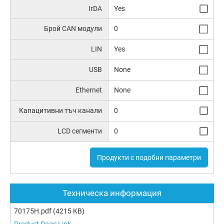
IrDA
Yes
Брой CAN модули
0
LIN
Yes
USB
None
Ethernet
None
Капацитивни тъч канали
0
LCD сегменти
0
Продукти с подобни параметри
Техническа информация
70175H.pdf
(4215 KB)
Product Page Link