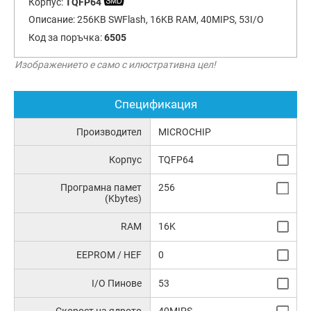
Корпус:
TQFP64
Описание:
256KB SWFlash, 16KB RAM, 40MIPS, 53I/O
Код за поръчка:
6505
Изображението е само с илюстративна цел!
Спецификация
Производител
MICROCHIP
Корпус
TQFP64
Програмна памет
256
(Kbytes)
RAM
16K
EEPROM / HEF
0
I/O Пинове
53