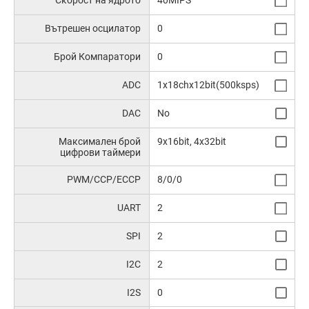
Скорост на ядрото
40MIPS
Вътрешен осцилатор
0
Брой Компаратори
0
ADC
1x18chx12bit(500ksps)
DAC
No
Максимален брой
9x16bit, 4x32bit
цифрови таймери
PWM/CCP/ECCP
8/0/0
UART
2
SPI
2
I2C
2
I2S
0