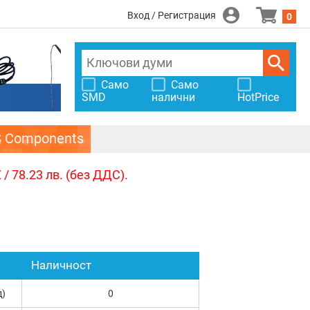
Вход / Регистрация
0
Само
Само
SMD
налични
HotPrice
S Components
/ 78.23 лв. (без ДДС).
Наличност
д)
0