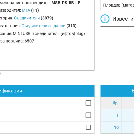
менование производител:
MSB-PS-5B-LF
Пловдив (мага
изводител:
MTA
(11)
Извести
егория:
Съединители
(3879)
категория:
Съединители за данни
(313)
сание:
MINI USB 5 съединител щифтов(plug)
 за поръчка:
6507
!
ификация
бр.
1
10