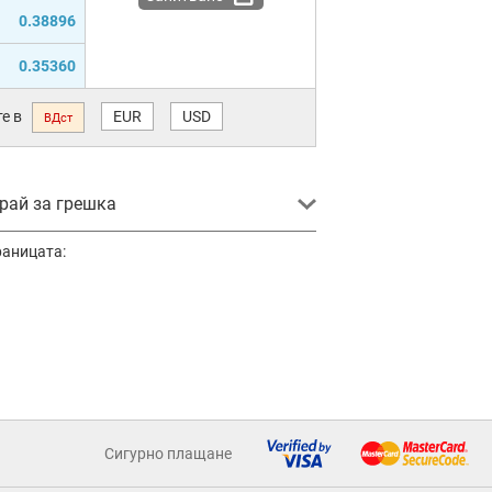
0.38896
0.35360
е в
EUR
USD
ВДст
ай за грешка
раницата:
Сигурно плащане