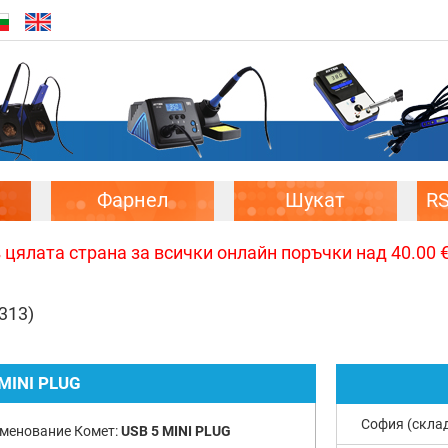
Фарнел
Шукат
R
цялата страна за всички онлайн поръчки над 40.00 € 
(313)
 MINI PLUG
София (скла
менование Комет:
USB 5 MINI PLUG