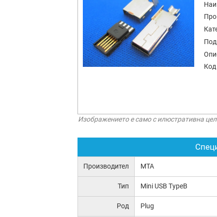
Наи
Про
Кат
Под
Опи
Код
Изображението е само с илюстративна цел
Спец
Производител
MTA
Тип
Mini USB TypeB
Род
Plug