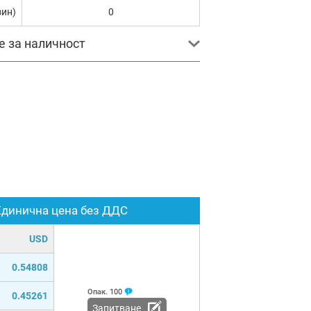
зин)
0
е за наличност
Единична цена без ДДС
USD
0.54808
Опак.
100
0.45261
Запитване