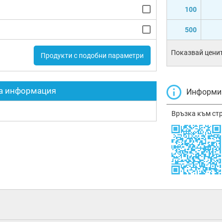
100
500
Показвай ценит
Продукти с подобни параметри
а информация
Информир
Връзка към ст