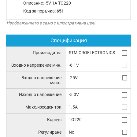
Описание:
-5V 1A TO220
Код за поръчка:
651
Изображението е само с илюстративна цел!
Спецификация
Производител
STMICROELECTRONICS
Входно напрежение мин.
-6.1V
Входно напрежение
-25V
макс.
Изходно напрежение
-5.0V
Макс.изходен ток
1.5A
Корпус
TO220
Регулиране
No