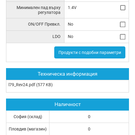
Минимален пад върху
1.4V
регулатора
ON/OFF Превкл.
No
LDO
No
Продукти с подобни параметри
Техническа информация
l79_Rev24.pdf
(577 KB)
Наличност
София (склад)
0
Пловдив (магазин)
0