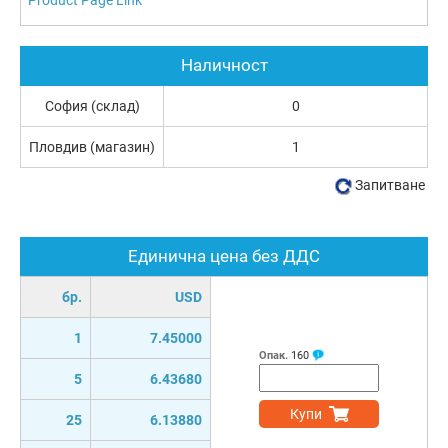
Наличност
София (склад)
0
Пловдив (магазин)
1
Запитване
Единична цена без ДДС
бр.
USD
1
7.45000
Опак.
160
5
6.43680
Купи
25
6.13880