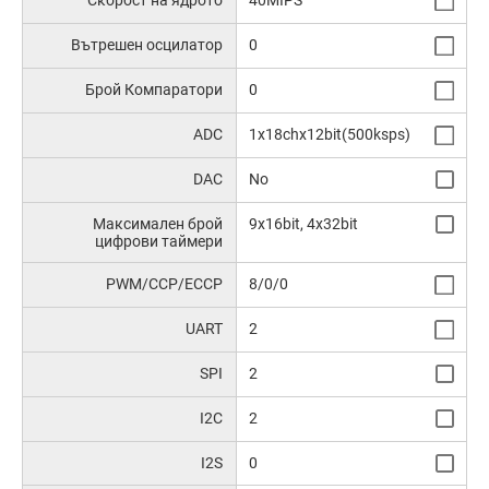
Скорост на ядрото
40MIPS
Вътрешен осцилатор
0
Брой Компаратори
0
ADC
1x18chx12bit(500ksps)
DAC
No
Максимален брой
9x16bit, 4x32bit
цифрови таймери
PWM/CCP/ECCP
8/0/0
UART
2
SPI
2
I2C
2
I2S
0