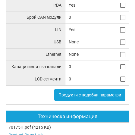
IrDA
Yes
Брой CAN модули
0
LIN
Yes
USB
None
Ethernet
None
Капацитивни тъч канали
0
LCD сегменти
0
Продукти с подобни параметри
Техническа информация
70175H.pdf
(4215 KB)
Product Page Link