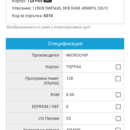
Корпус:
TQFP64
Описание:
128KB SWFlash, 8KB RAM, 40MIPS, 53I/O
Код за поръчка:
6510
Изображението е само с илюстративна цел!
Спецификация
Производител
MICROCHIP
Корпус
TQFP64
Програмна памет
128
(Kbytes)
RAM
8.0K
EEPROM / HEF
0
I/O Пинове
53