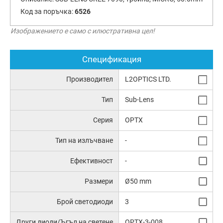
Код за поръчка:
6526
Изображението е само с илюстративна цел!
Спецификация
Производител
L2OPTICS LTD.
Тип
Sub-Lens
Серия
OPTX
Тип на излъчване
-
Ефективност
-
Размери
Ø50 mm
Брой светодиоди
3
Други диоди/Ъгъл на светене
OPTX-3-008