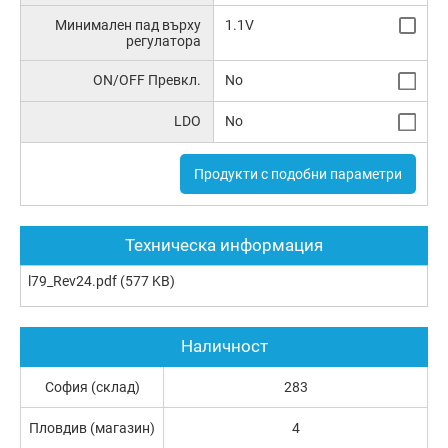
Минимален пад върху
1.1V
регулатора
ON/OFF Превкл.
No
LDO
No
Продукти с подобни параметри
Техническа информация
l79_Rev24.pdf
(577 KB)
Наличност
София (склад)
283
Пловдив (магазин)
4