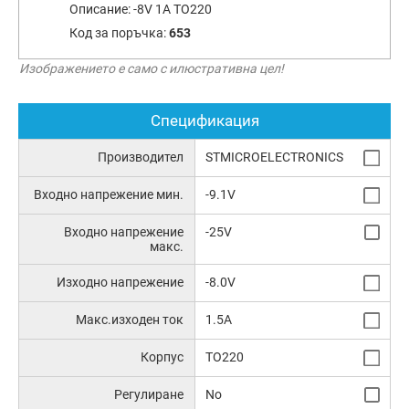
Описание:
-8V 1A TO220
Код за поръчка:
653
Изображението е само с илюстративна цел!
Спецификация
Производител
STMICROELECTRONICS
Входно напрежение мин.
-9.1V
Входно напрежение
-25V
макс.
Изходно напрежение
-8.0V
Макс.изходен ток
1.5A
Корпус
TO220
Регулиране
No