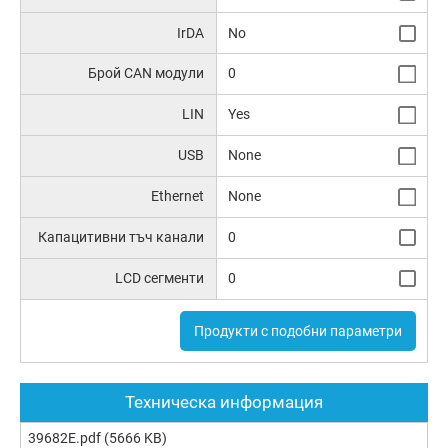
IrDA
No
Брой CAN модули
0
LIN
Yes
USB
None
Ethernet
None
Капацитивни тъч канали
0
LCD сегменти
0
Продукти с подобни параметри
Техническа информация
39682E.pdf
(5666 KB)