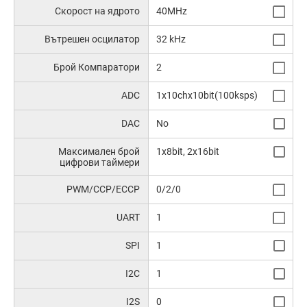
Скорост на ядрото
40MHz
Вътрешен осцилатор
32 kHz
Брой Компаратори
2
ADC
1x10chx10bit(100ksps)
DAC
No
Максимален брой
1x8bit, 2x16bit
цифрови таймери
PWM/CCP/ECCP
0/2/0
UART
1
SPI
1
I2C
1
I2S
0