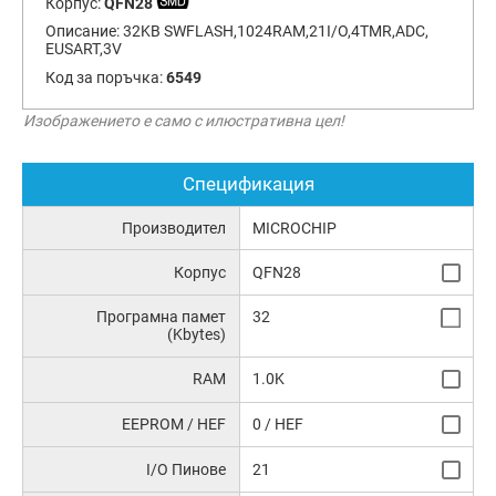
Корпус:
QFN28
Описание:
32KB SWFLASH,1024RAM,21I/O,4TMR,ADC,
EUSART,3V
Код за поръчка:
6549
Изображението е само с илюстративна цел!
Спецификация
Производител
MICROCHIP
Корпус
QFN28
Програмна памет
32
(Kbytes)
RAM
1.0K
EEPROM / HEF
0 / HEF
I/O Пинове
21