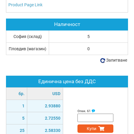
Product Page Link
Наличност
София (склад)
5
Пловдив (магазин)
0
Запитване
Единична цена без ДДС
бр.
USD
1
2.93880
Опак.
61
5
2.72550
Купи
25
2.58330