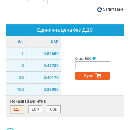
Запитване
Единична цена без ДДС
бр.
USD
1
0.52650
Опак.
3000
5
0.48750
Купи
25
0.40170
100
0.39000
Показвай цените в
EUR
USD
ВДст