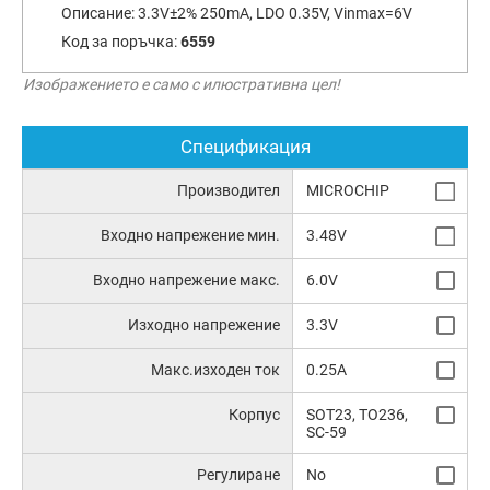
Описание:
3.3V±2% 250mA, LDO 0.35V, Vinmax=6V
Код за поръчка:
6559
Изображението е само с илюстративна цел!
Спецификация
Производител
MICROCHIP
Входно напрежение мин.
3.48V
Входно напрежение макс.
6.0V
Изходно напрежение
3.3V
Макс.изходен ток
0.25A
Корпус
SOT23, TO236,
SC-59
Регулиране
No