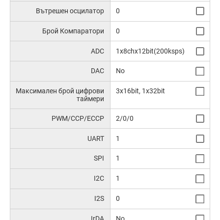
Вътрешен осцилатор
0
Брой Компаратори
0
ADC
1x8chx12bit(200ksps)
DAC
No
Максимален брой цифрови
3x16bit, 1x32bit
таймери
PWM/CCP/ECCP
2/0/0
UART
1
SPI
1
I2C
1
I2S
0
IrDA
No