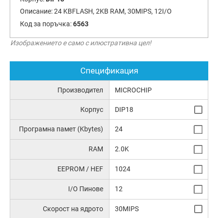
Описание:
24 KBFLASH, 2KB RAM, 30MIPS, 12I/O
Код за поръчка:
6563
Изображението е само с илюстративна цел!
Спецификация
Производител
MICROCHIP
Корпус
DIP18
Програмна памет (Kbytes)
24
RAM
2.0K
EEPROM / HEF
1024
I/O Пинове
12
Скорост на ядрото
30MIPS