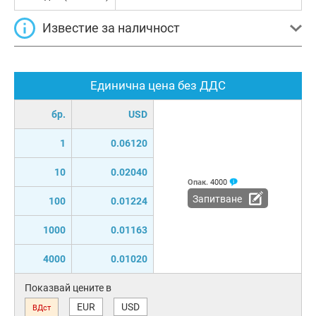
Известие за наличност
Единична цена без ДДС
бр.
USD
1
0.06120
10
0.02040
Опак.
4000
Запитване
100
0.01224
1000
0.01163
4000
0.01020
Показвай цените в
EUR
USD
ВДст