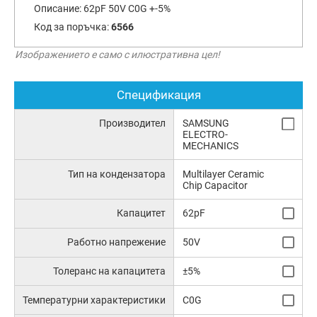
Описание:
62pF 50V C0G +-5%
Код за поръчка:
6566
Изображението е само с илюстративна цел!
Спецификация
Производител
SAMSUNG
ELECTRO-
MECHANICS
Тип на кондензатора
Multilayer Ceramic
Chip Capacitor
Капацитет
62pF
Работно напрежение
50V
Толеранс на капацитета
±5%
Температурни характеристики
C0G