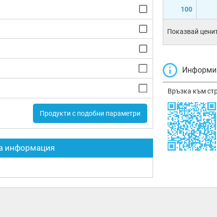
100
Показвай ценит
Информир
Връзка към ст
Продукти с подобни параметри
а информация