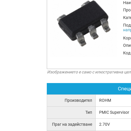
Наи
Про
Кат
Под
нап
Кор
Опи
Код
Изображението е само с илюстративна цел
Спец
Производител
ROHM
Тип
PMIC Supervisor
Праг на задействане
2.70V