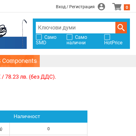
Вход / Регистрация
0
Само
Само
SMD
налични
HotPrice
S Components
/ 78.23 лв. (без ДДС).
Наличност
д)
0