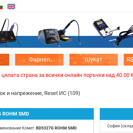
Фарнел
Шукат
R
цялата страна за всички онлайн поръчки над 40.00 € 
ток и напрежение, Reset ИС
(109)
G ROHM SMD
София (скла
менование Комет:
BD5327G ROHM SMD