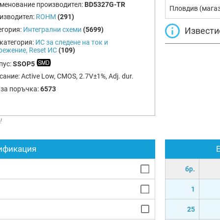
менование производител:
BD5327G-TR
Пловдив (мага
изводител:
ROHM
(291)
Извести
егория:
Интегрални схеми
(5699)
категория:
ИС за следене на ток и
режение, Reset ИС
(109)
пус:
SSOP5
сание:
Active Low, CMOS, 2.7V±1%, Adj. dur.
 за поръчка:
6573
!
ификация
бр.
1
25