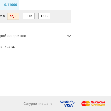
0.11000
е в
EUR
USD
ВДст
ай за грешка
раницата:
Сигурно плащане