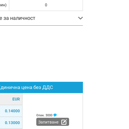
зин)
0
е за наличност
Единична цена без ДДС
EUR
0.14000
Опак.
3000
Запитване
0.13000