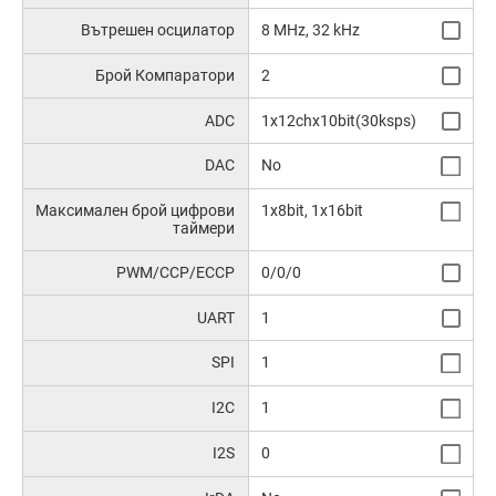
Вътрешен осцилатор
8 MHz, 32 kHz
Брой Компаратори
2
ADC
1x12chx10bit(30ksps)
DAC
No
Максимален брой цифрови
1x8bit, 1x16bit
таймери
PWM/CCP/ECCP
0/0/0
UART
1
SPI
1
I2C
1
I2S
0