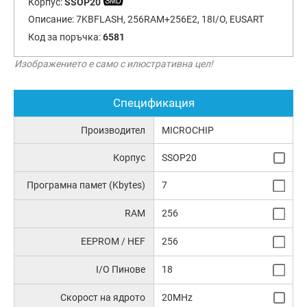
Корпус:
SSOP20
Описание:
7KBFLASH, 256RAM+256E2, 18I/O, EUSART
Код за поръчка:
6581
Изображението е само с илюстративна цел!
Спецификация
Производител
MICROCHIP
Корпус
SSOP20
Програмна памет (Kbytes)
7
RAM
256
EEPROM / HEF
256
I/O Пинове
18
Скорост на ядрото
20MHz