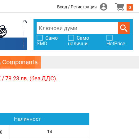
Вход / Регистрация
0
Само
Само
SMD
налични
HotPrice
S Components
/ 78.23 лв. (без ДДС).
Наличност
д)
14