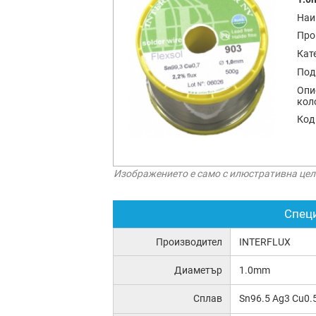
Наи
Про
Кат
Под
Опи
кол
Код
Изображението е само с илюстративна цел
Спец
Производител
INTERFLUX
Диаметър
1.0mm
Сплав
Sn96.5 Ag3 Cu0.