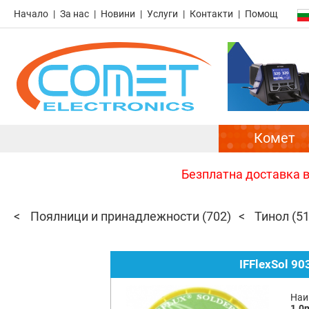
Начало
За нас
Новини
Услуги
Контакти
Помощ
Комет
Безплатна доставка в 
Поялници и принадлежности
(702)
Тинол
(51
IFFlexSol 9
Наи
1.0