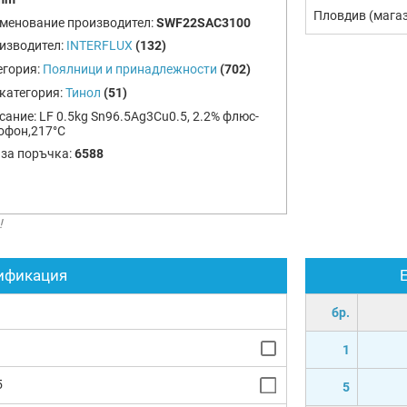
Пловдив (мага
менование производител:
SWF22SAC3100
изводител:
INTERFLUX
(132)
егория:
Поялници и принадлежности
(702)
категория:
Тинол
(51)
сание:
LF 0.5kg Sn96.5Ag3Cu0.5, 2.2% флюс-
офон,217°С
 за поръчка:
6588
!
ификация
бр.
1
5
5