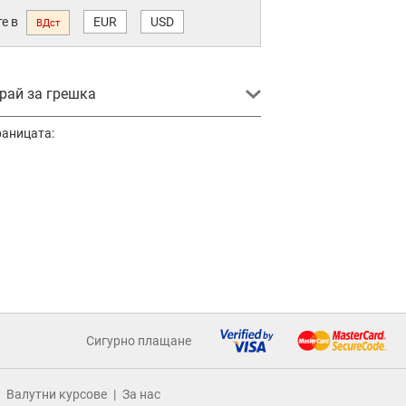
е в
EUR
USD
ВДст
ай за грешка
раницата:
Сигурно плащане
Валутни курсове
За нас