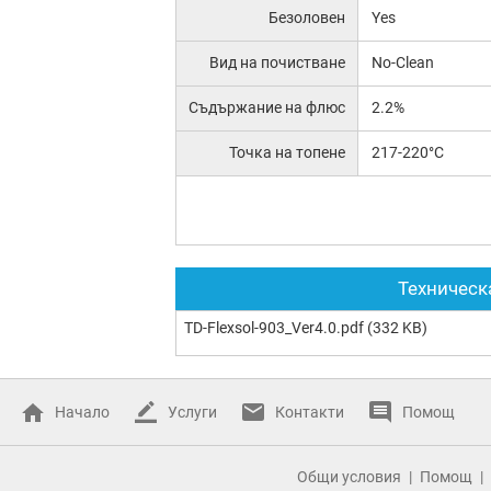
Безоловен
Yes
Вид на почистване
No-Clean
Съдържание на флюс
2.2%
Точка на топене
217-220°C
Техническ
TD-Flexsol-903_Ver4.0.pdf
(332 KB)
Начало
Услуги
Контакти
Помощ
Общи условия
Помощ