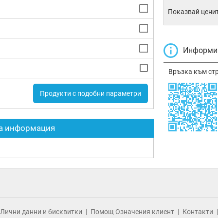
Показвай ценит
Информир
Връзка към ст
Продукти с подобни параметри
а информация
Лични данни и бисквитки
Помощ Означения клиент
Контакти