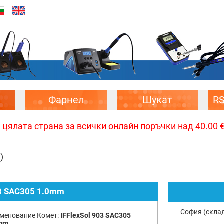
Фарнел
Шукат
R
цялата страна за всички онлайн поръчки над 40.00 € 
)
03 SAC305 1.0mm
София (скла
менование Комет:
IFFlexSol 903 SAC305
mm