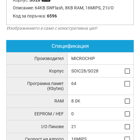
Описание:
64KB SWFlash, 8KB RAM, 16MIPS, 21I/O
Код за поръчка:
6596
Изображението е само с илюстративна цел!
Спецификация
Производител
MICROCHIP
Корпус
SOIC28/SO28
Програмна памет
64
(Kbytes)
RAM
8.0K
EEPROM / HEF
0
I/O Пинове
21
Скорост на ядрото
16MIPS