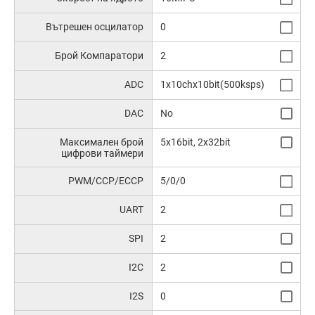
Вътрешен осцилатор
0
Брой Компаратори
2
ADC
1x10chx10bit(500ksps)
DAC
No
Максимален брой
5x16bit, 2x32bit
цифрови таймери
PWM/CCP/ECCP
5/0/0
UART
2
SPI
2
I2C
2
I2S
0