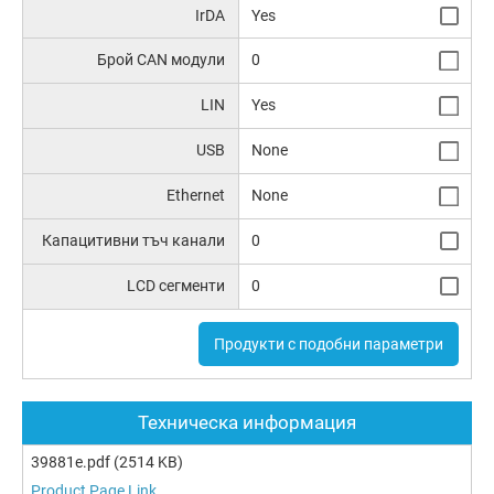
IrDA
Yes
Брой CAN модули
0
LIN
Yes
USB
None
Ethernet
None
Капацитивни тъч канали
0
LCD сегменти
0
Продукти с подобни параметри
Техническа информация
39881e.pdf
(2514 KB)
Product Page Link