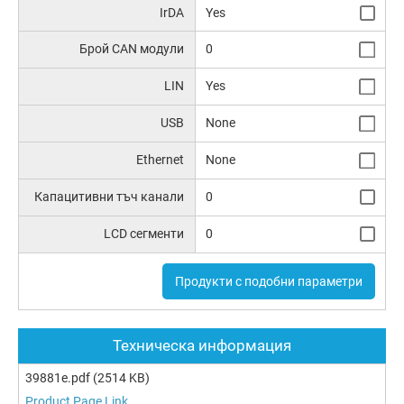
IrDA
Yes
Брой CAN модули
0
LIN
Yes
USB
None
Ethernet
None
Капацитивни тъч канали
0
LCD сегменти
0
Продукти с подобни параметри
Техническа информация
39881e.pdf
(2514 KB)
Product Page Link