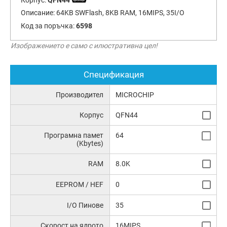
Описание:
64KB SWFlash, 8KB RAM, 16MIPS, 35I/O
Код за поръчка:
6598
Изображението е само с илюстративна цел!
Спецификация
Производител
MICROCHIP
Корпус
QFN44
Програмна памет
64
(Kbytes)
RAM
8.0K
EEPROM / HEF
0
I/O Пинове
35
Скорост на ядрото
16MIPS