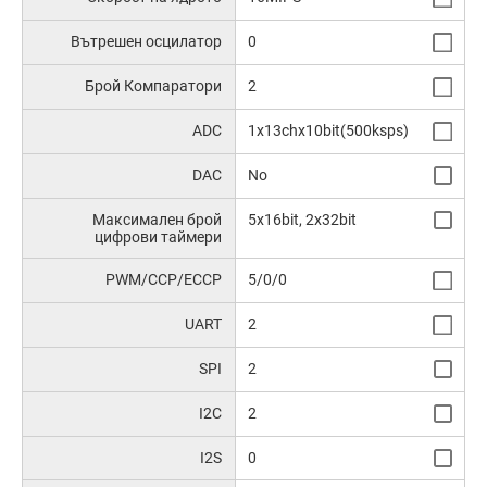
Вътрешен осцилатор
0
Брой Компаратори
2
ADC
1x13chx10bit(500ksps)
DAC
No
Максимален брой
5x16bit, 2x32bit
цифрови таймери
PWM/CCP/ECCP
5/0/0
UART
2
SPI
2
I2C
2
I2S
0