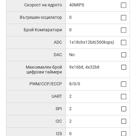
Скорост на ядрото
40MIPS
Вътрешен осцилатор
0
Брой Компаратори
0
ADC
1x18chx12bit(500ksps)
DAC
No
Максимален брой
9x16bit, 4x32bit
цифрови таймери
PWM/CCP/ECCP
8/0/0
UART
2
SPI
2
I2C
2
I2S
0