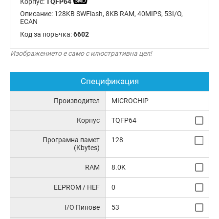
Корпус:
TQFP64
Описание:
128KB SWFlash, 8KB RAM, 40MIPS, 53I/O,
ECAN
Код за поръчка:
6602
Изображението е само с илюстративна цел!
Спецификация
Производител
MICROCHIP
Корпус
TQFP64
Програмна памет
128
(Kbytes)
RAM
8.0K
EEPROM / HEF
0
I/O Пинове
53