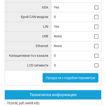
IrDA
Yes
Брой CAN модули
0
LIN
Yes
USB
None
Ethernet
None
Капацитивни тъч канали
0
LCD сегменти
0
Продукти с подобни параметри
Техническа информация
70265E.pdf
(4408 KB)