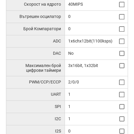
Скорост на ядрото
40MIPS
Вътрешен осцилатор
0
Брой Компаратори
0
ADC
1x6chx12bit(1100ksps)
DAC
No
Максимален брой
3x16bit, 1x32bit
цифрови таймери
PWM/CCP/ECCP
2/0/0
UART
1
SPI
1
I2C
1
I2S
0