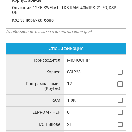
Корпус:
SDIP28
Описание:
12KB SWFlash, 1KB RAM, 40MIPS, 21I/O, DSP,
QEI
Код за поръчка:
6608
Изображението е само с илюстративна цел!
Спецификация
Производител
MICROCHIP
Корпус
SDIP28
Програмна памет
12
(Kbytes)
RAM
1.0K
EEPROM / HEF
0
I/O Пинове
21