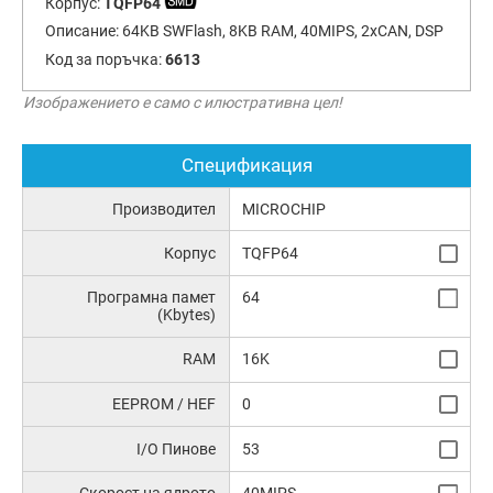
Корпус:
TQFP64
Описание:
64KB SWFlash, 8KB RAM, 40MIPS, 2xCAN, DSP
Код за поръчка:
6613
Изображението е само с илюстративна цел!
Спецификация
Производител
MICROCHIP
Корпус
TQFP64
Програмна памет
64
(Kbytes)
RAM
16K
EEPROM / HEF
0
I/O Пинове
53