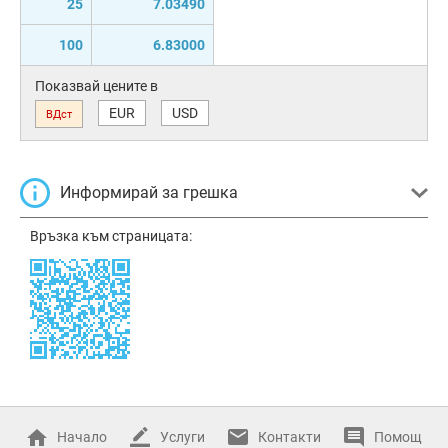
25
7.03490
100
6.83000
Показвай цените в
EUR
USD
ВДст
Информирай за грешка
Връзка към страницата:
Начало
Услуги
Контакти
Помощ