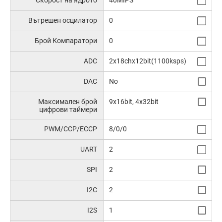
Скорост на ядрото
40MIPS
Вътрешен осцилатор
0
Брой Компаратори
0
ADC
2x18chx12bit(1100ksps)
DAC
No
Максимален брой
9x16bit, 4x32bit
цифрови таймери
PWM/CCP/ECCP
8/0/0
UART
2
SPI
2
I2C
2
I2S
1