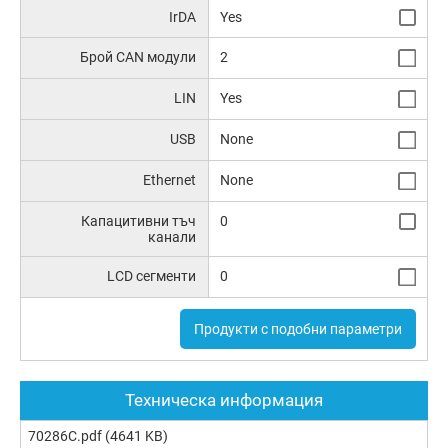
IrDA
Yes
Брой CAN модули
2
LIN
Yes
USB
None
Ethernet
None
Капацитивни тъч
0
канали
LCD сегменти
0
Продукти с подобни параметри
Техническа информация
70286C.pdf
(4641 KB)