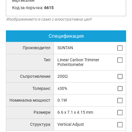
вертикален
Код за поръчка:
6615
Изображението е само с илюстративна цел!
Спецификация
Производител
SUNTAN
Тип
Linear Carbon Trimmer
Potentiometer
Съпротивление
200Ω
Толеранс
±30%
Номинална мощност
0.1W
Размери
6.6 x 7.1 x 4.15 mm
Структура
Vertical Adjust