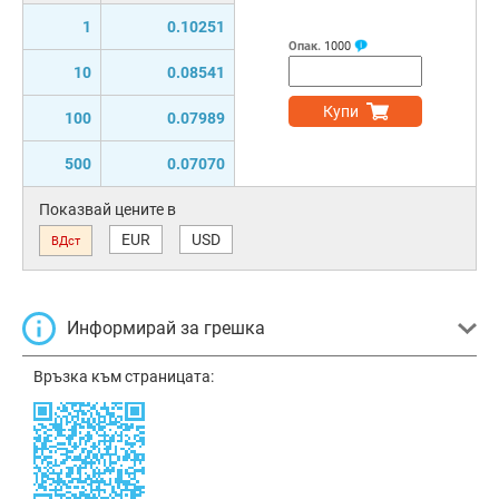
1
0.10251
Опак.
1000
10
0.08541
Купи
100
0.07989
500
0.07070
Показвай цените в
EUR
USD
ВДст
Информирай за грешка
Връзка към страницата: