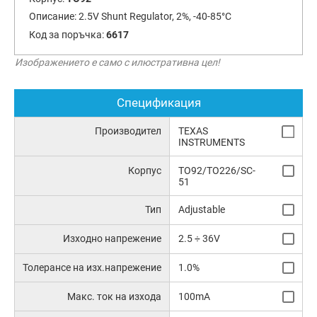
Описание:
2.5V Shunt Regulator, 2%, -40-85°C
Код за поръчка:
6617
Изображението е само с илюстративна цел!
Спецификация
Производител
TEXAS
INSTRUMENTS
Корпус
TO92/TO226/SC-
51
Тип
Adjustable
Изходно напрежение
2.5 ÷ 36V
Толерансе на изх.напрежение
1.0%
Макс. ток на изхода
100mA