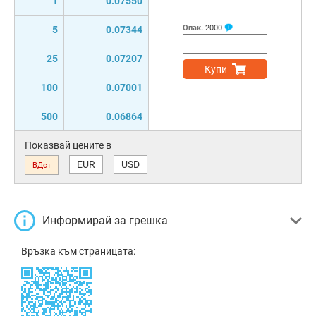
1
0.07550
Опак.
2000
5
0.07344
25
0.07207
Купи
100
0.07001
500
0.06864
Показвай цените в
EUR
USD
ВДст
Информирай за грешка
Връзка към страницата: