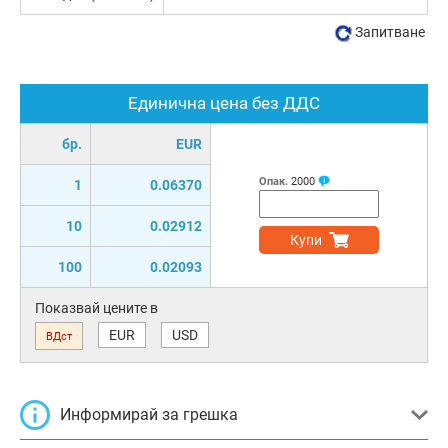
Запитване
Единична цена без ДДС
бр.
EUR
Опак.
2000
1
0.06370
10
0.02912
Купи
100
0.02093
Показвай цените в
EUR
USD
ВДст
Информирай за грешка