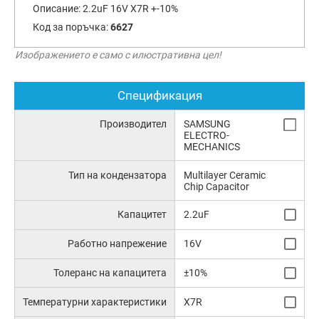
Описание:
2.2uF 16V X7R +-10%
Код за поръчка:
6627
Изображението е само с илюстративна цел!
Спецификация
Производител
SAMSUNG
ELECTRO-
MECHANICS
Тип на кондензатора
Multilayer Ceramic
Chip Capacitor
Капацитет
2.2uF
Работно напрежение
16V
Толеранс на капацитета
±10%
Температурни характеристики
X7R