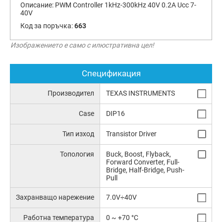
Описание:
PWM Controller 1kHz-300kHz 40V 0.2A Ucc 7-
40V
Код за поръчка:
663
Изображението е само с илюстративна цел!
Спецификация
Производител
TEXAS INSTRUMENTS
Case
DIP16
Тип изход
Transistor Driver
Топология
Buck, Boost, Flyback,
Forward Converter, Full-
Bridge, Half-Bridge, Push-
Pull
Захранващо нарежение
7.0V÷40V
Работна температура
0 ~ +70 °C