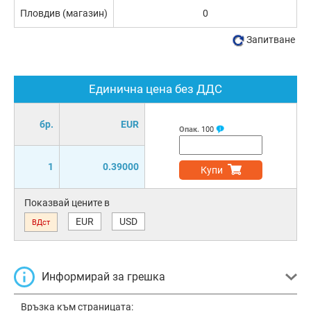
Пловдив (магазин)
0
Запитване
Единична цена без ДДС
бр.
EUR
Опак.
100
1
0.39000
Купи
Показвай цените в
EUR
USD
ВДст
Информирай за грешка
Връзка към страницата: