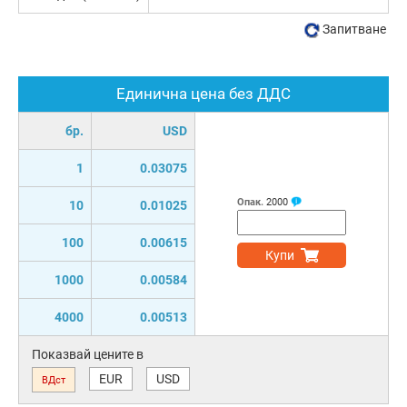
Запитване
Единична цена без ДДС
бр.
USD
1
0.03075
Опак.
2000
10
0.01025
100
0.00615
Купи
1000
0.00584
4000
0.00513
Показвай цените в
EUR
USD
ВДст