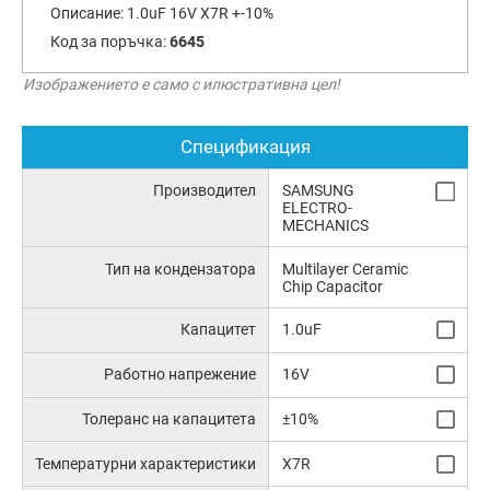
Описание:
1.0uF 16V X7R +-10%
Код за поръчка:
6645
Изображението е само с илюстративна цел!
Спецификация
Производител
SAMSUNG
ELECTRO-
MECHANICS
Тип на кондензатора
Multilayer Ceramic
Chip Capacitor
Капацитет
1.0uF
Работно напрежение
16V
Толеранс на капацитета
±10%
Температурни характеристики
X7R