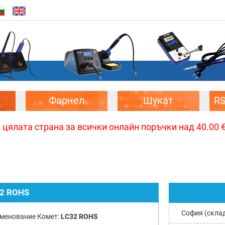
Фарнел
Шукат
R
цялата страна за всички онлайн поръчки над 40.00 € 
2 ROHS
София (скла
менование Комет:
LC32 ROHS