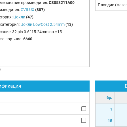
менование производител:
CS053211A00
Пловдив (мага
изводител:
CVILUX
(887)
егория:
Цокли
(47)
категория:
Цокли LowCost 2.54mm
(13)
сание:
32 pin 0.6" 15.24mm оп.=15
 за поръчка:
6660
!
ификация
бр.
1
15