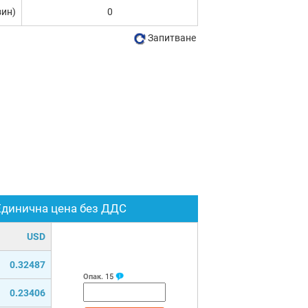
зин)
0
Запитване
Единична цена без ДДС
USD
0.32487
Опак.
15
0.23406