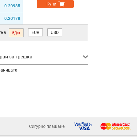
Купи
0.20985
0.20178
е в
EUR
USD
ВДст
ай за грешка
раницата:
Сигурно плащане