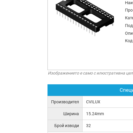
Наи
Про
Кат
Под
Опи
Код
Изображението е само с илюстративна цел
Спец
Производител
CVILUX
Ширина
15.24mm
Брой изводи
32