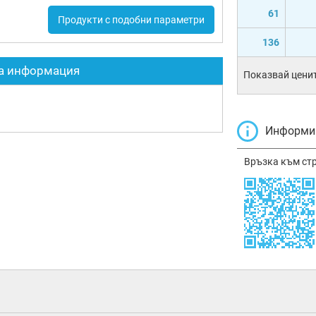
61
Продукти с подобни параметри
136
а информация
Показвай ценит
Информир
Връзка към ст