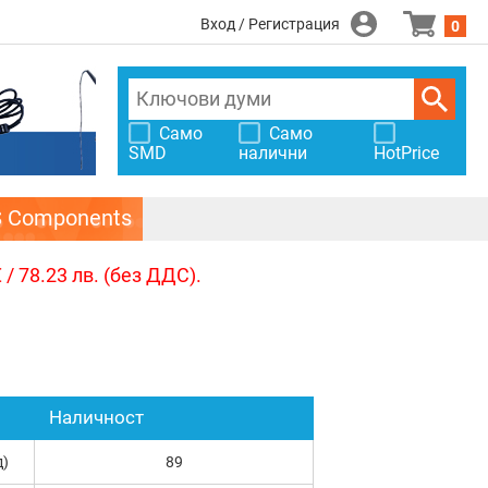
Вход / Регистрация
0
Само
Само
SMD
налични
HotPrice
S Components
/ 78.23 лв. (без ДДС).
Наличност
д)
89