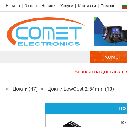
Начало
За нас
Новини
Услуги
Контакти
Помощ
Комет
Безплатна доставка в 
Цокли
(47)
Цокли LowCost 2.54mm
(13)
LC3
Наи