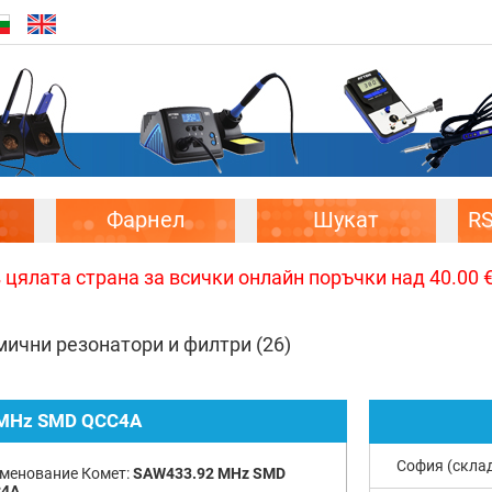
Фарнел
Шукат
R
цялата страна за всички онлайн поръчки над 40.00 € 
мични резонатори и филтри
(26)
MHz SMD QCC4A
София (скла
менование Комет:
SAW433.92 MHz SMD
4A