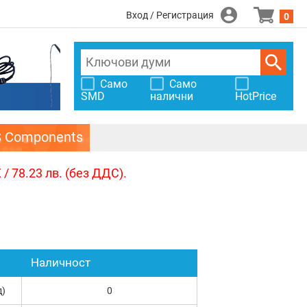
Вход / Регистрация
0
Само
Само
SMD
налични
HotPrice
S Components
/ 78.23 лв. (без ДДС).
Наличност
д)
0