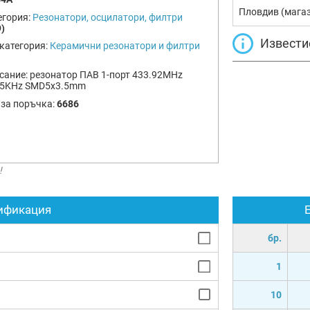
Пловдив (мага
егория:
Резонатори, осцилатори, филтри
)
Извести
категория:
Керамични резонатори и филтри
сание:
резонатор ПАВ 1-порт 433.92MHz
75KHz SMD5x3.5mm
 за поръчка:
6686
!
ификация
бр.
1
10