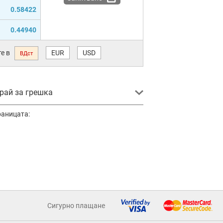
0.58422
0.44940
е в
EUR
USD
ВДст
ай за грешка
раницата:
Сигурно плащане