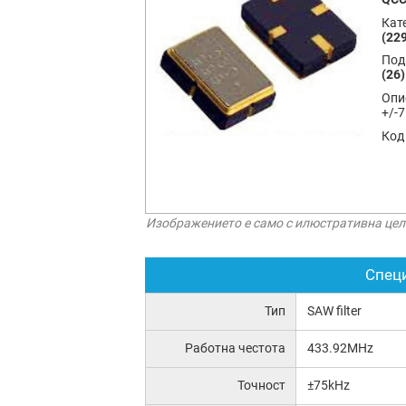
Кат
(229
Под
(26)
Опи
+/-
Код
Изображението е само с илюстративна цел
Спец
Тип
SAW filter
Работна честота
433.92MHz
Точност
±75kHz