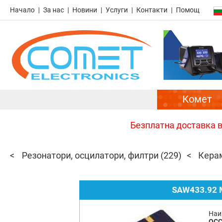
Начало
За нас
Новини
Услуги
Контакти
Помощ
Комет
Безплатна доставка в 
Резонатори, осцилатори, филтри
(229)
Кера
SAW433.92 
Наи
QCC