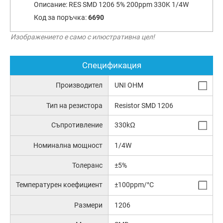
Описание:
RES SMD 1206 5% 200ppm 330K 1/4W
Код за поръчка:
6690
Изображението е само с илюстративна цел!
Спецификация
Производител
UNI OHM
Тип на резистора
Resistor SMD 1206
Съпротивление
330kΩ
Номинална мощност
1/4W
Толеранс
±5%
Температурен коефициент
±100ppm/°C
Размери
1206