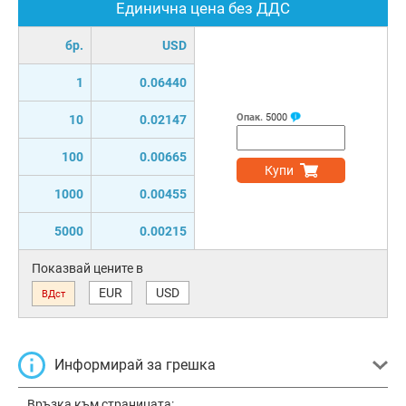
Единична цена без ДДС
бр.
USD
1
0.06440
Опак.
5000
10
0.02147
100
0.00665
Купи
1000
0.00455
5000
0.00215
Показвай цените в
EUR
USD
ВДст
Информирай за грешка
Връзка към страницата: