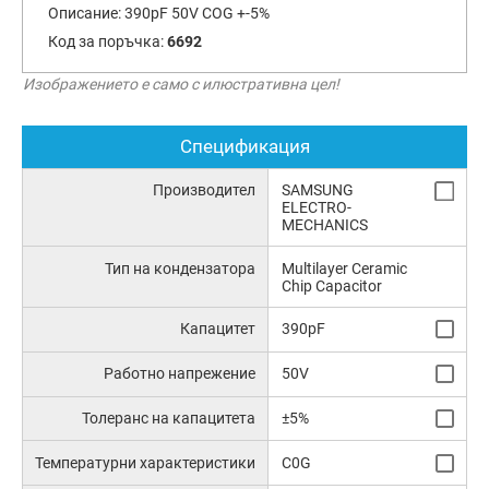
Описание:
390pF 50V COG +-5%
Код за поръчка:
6692
Изображението е само с илюстративна цел!
Спецификация
Производител
SAMSUNG
ELECTRO-
MECHANICS
Тип на кондензатора
Multilayer Ceramic
Chip Capacitor
Капацитет
390pF
Работно напрежение
50V
Толеранс на капацитета
±5%
Температурни характеристики
C0G