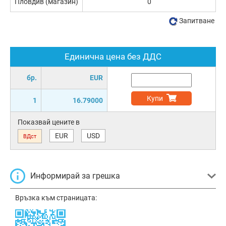
Пловдив (магазин)
0
Запитване
Единична цена без ДДС
бр.
EUR
Купи
1
16.79000
Показвай цените в
EUR
USD
ВДст
Информирай за грешка
Връзка към страницата: