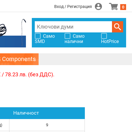
Вход / Регистрация
0
Само
Само
SMD
налични
HotPrice
S Components
/ 78.23 лв. (без ДДС).
Наличност
д)
9