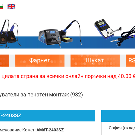
Фарнел
Шукат
R
цялата страна за всички онлайн поръчки над 40.00 € 
уватели за печатен монтаж
(932)
-2403SZ
София (скла
менование Комет:
AM6T-2403SZ