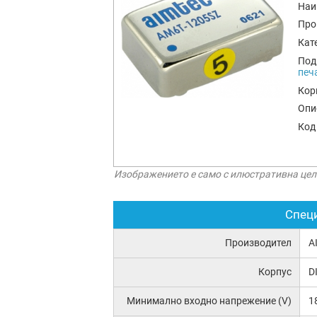
Наи
Про
Кат
Под
печ
Кор
Опи
Код
Изображението е само с илюстративна цел
Спец
Производител
A
Корпус
D
Минимално входно напрежение (V)
1