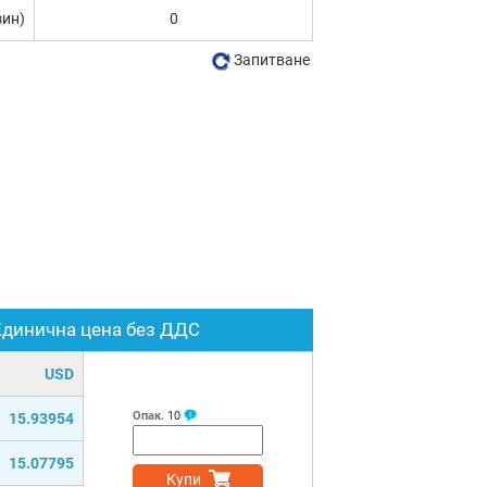
зин)
0
Запитване
Единична цена без ДДС
USD
Опак.
10
15.93954
15.07795
Купи