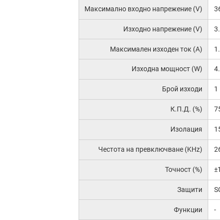
Максимално входно напрежение (V)
3
Изходно напрежение (V)
3
Максимален изходен ток (A)
1
Изходна мощност (W)
4
Брой изходи
1
К.П.Д. (%)
7
Изолация
1
Честота на превключване (KHz)
2
Точност (%)
±
Защити
S
Функции
-