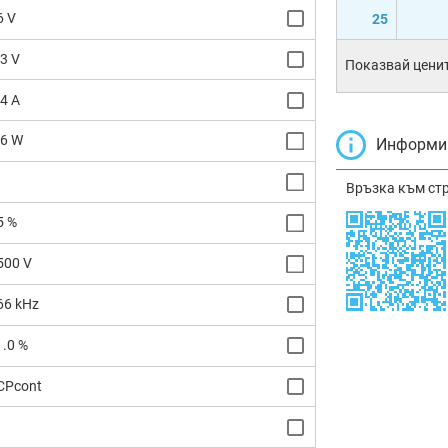
6 V
25
.3 V
Показвай ценит
.4 A
.6 W
Информир
Връзка към ст
5 %
500 V
66 kHz
1.0 %
CPcont