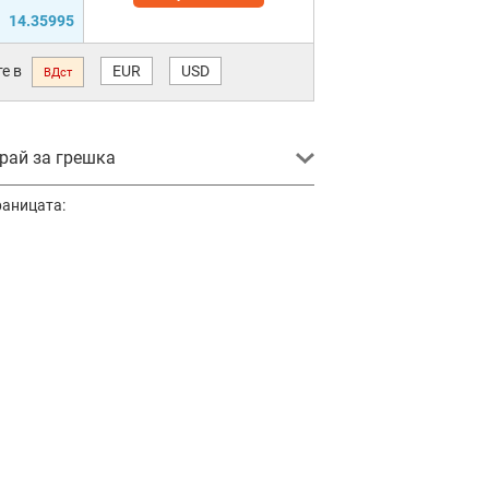
14.35995
е в
EUR
USD
ВДст
ай за грешка
раницата: