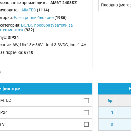
менование производител:
AM6T-2403SZ
Пловдив (мага
изводител:
AIMTEC
(1114)
егория:
Електронни блокове
(1986)
категория:
DC/DC преобразуватели за
атен монтаж
(932)
пус:
DIP24
сание:
6W; Uin:18V·36V; Uout:3.3VDC; Iout:1.4A
 за поръчка:
6710
!
ификация
IMTEC
бр.
IP24
1
8 V
5