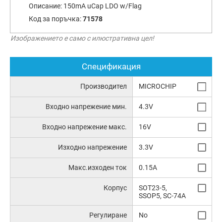
Описание:
150mA uCap LDO w/Flag
Код за поръчка:
71578
Изображението е само с илюстративна цел!
Спецификация
Производител
MICROCHIP
Входно напрежение мин.
4.3V
Входно напрежение макс.
16V
Изходно напрежение
3.3V
Макс.изходен ток
0.15A
Корпус
SOT23-5,
SSOP5, SC-74A
Регулиране
No