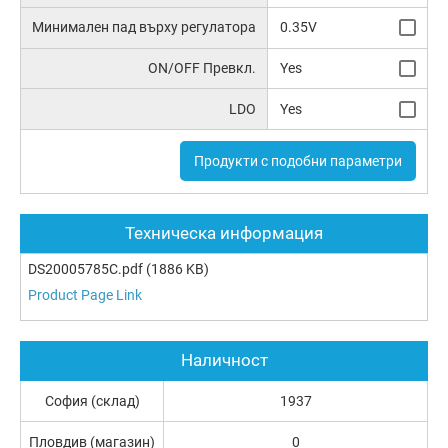
Минимален пад върху регулатора
0.35V
ON/OFF Превкл.
Yes
LDO
Yes
Продукти с подобни параметри
Техническа информация
DS20005785C.pdf
(1886 KB)
Product Page Link
Наличност
София (склад)
1937
Пловдив (магазин)
0