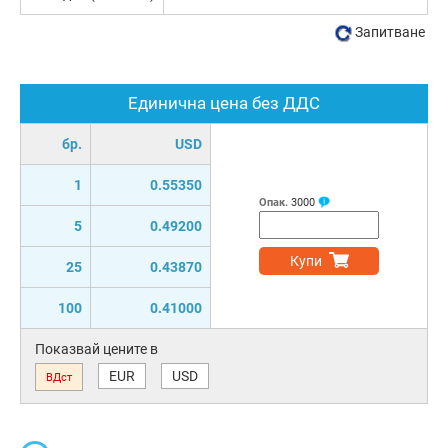
Запитване
Единична цена без ДДС
бр.
USD
1
0.55350
Опак.
3000
5
0.49200
Купи
25
0.43870
100
0.41000
Показвай цените в
EUR
USD
ВДст