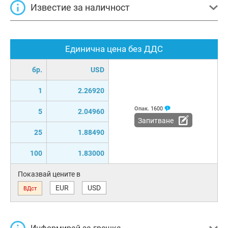
Известие за наличност
Единична цена без ДДС
бр.
USD
1
2.26920
Опак.
1600
5
2.04960
Запитване
25
1.88490
100
1.83000
Показвай цените в
EUR
USD
ВДст