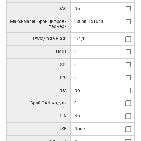
DAC
No
Максимален брой цифрови
2x8bit, 1x16bit
таймери
PWM/CCP/ECCP
0/1/0
UART
0
SPI
0
I2C
0
IrDA
No
Брой CAN модули
0
LIN
No
USB
None