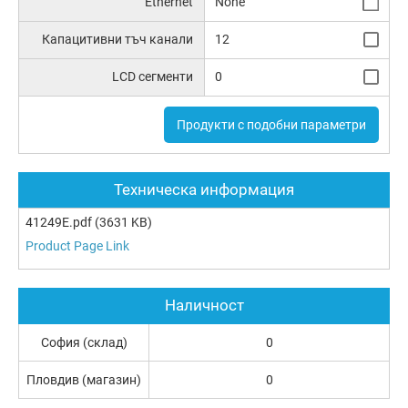
Ethernet
None
Капацитивни тъч канали
12
LCD сегменти
0
Продукти с подобни параметри
Техническа информация
41249E.pdf
(3631 KB)
Product Page Link
Наличност
София (склад)
0
Пловдив (магазин)
0