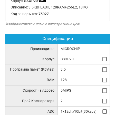
Корпус:
SSOP20
Описание:
3.5KBFLASH, 128RAM+256E2, 18I/O
Код за поръчка:
75027
Изображението е само с илюстративна цел!
Спецификация
Производител
MICROCHIP
Корпус
SSOP20
Програмна памет (Kbytes)
3.5
RAM
128
Скорост на ядрото
5MIPS
Брой Компаратори
2
ADC
1x12chx10bit(30ksps)