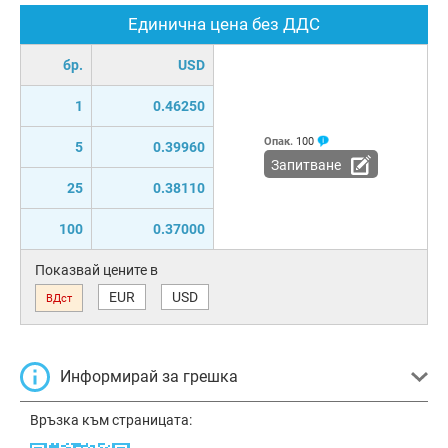
Единична цена без ДДС
бр.
USD
1
0.46250
Опак.
100
5
0.39960
Запитване
25
0.38110
100
0.37000
Показвай цените в
EUR
USD
ВДст
Информирай за грешка
Връзка към страницата: