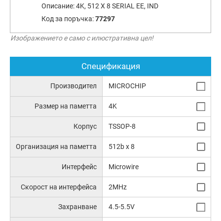
Описание:
4K, 512 X 8 SERIAL EE, IND
Код за поръчка:
77297
Изображението е само с илюстративна цел!
Спецификация
Производител
MICROCHIP
Размер на паметта
4K
Корпус
TSSOP-8
Организация на паметта
512b x 8
Интерфейс
Microwire
Скорост на интерфейса
2MHz
Захранване
4.5-5.5V