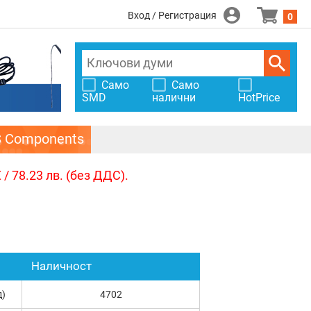
Вход / Регистрация
0
Само
Само
SMD
налични
HotPrice
S Components
/ 78.23 лв. (без ДДС).
Наличност
д)
4702