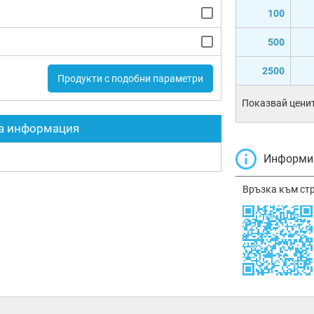
100
500
2500
Продукти с подобни параметри
Показвай ценит
а информация
Информир
Връзка към ст