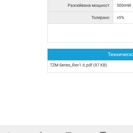
Разсейвана мощност
500mW
Толеранс
±5%
Техническ
TZM-Series_Rev1.6.pdf
(97 KB)