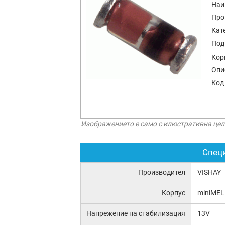
Наи
Про
Кат
Под
Кор
Опи
Код
Изображението е само с илюстративна цел
Спец
Производител
VISHAY
Корпус
miniME
Напрежение на стабилизация
13V