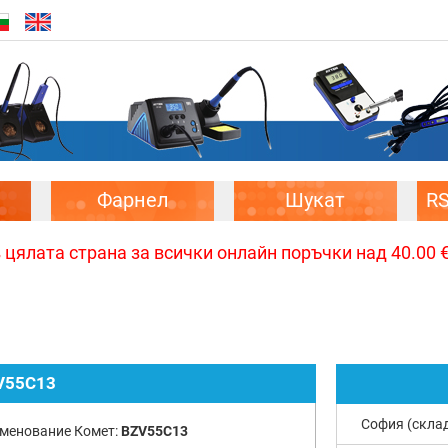
Фарнел
Шукат
R
цялата страна за всички онлайн поръчки над 40.00 € 
V55C13
София (скла
менование Комет:
BZV55C13