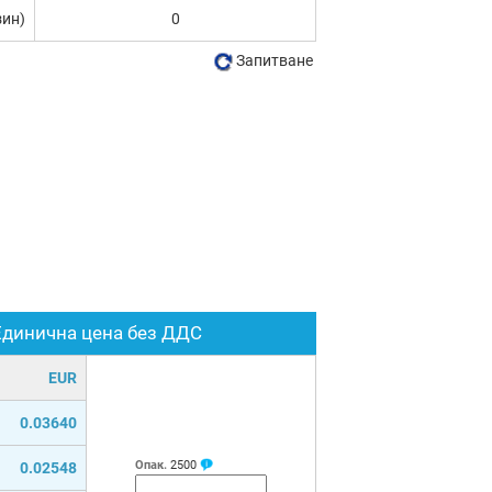
зин)
0
Запитване
Единична цена без ДДС
EUR
0.03640
Опак.
2500
0.02548