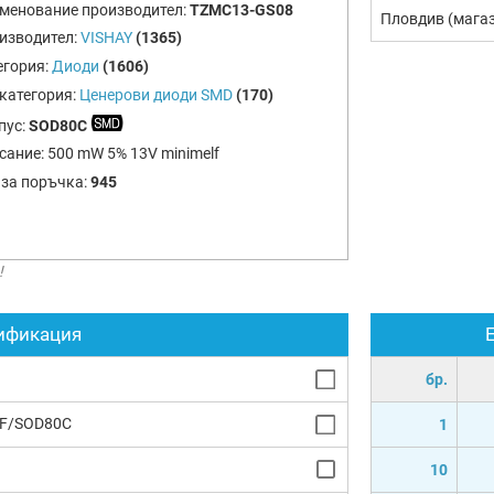
менование производител:
TZMC13-GS08
Пловдив (мага
изводител:
VISHAY
(1365)
егория:
Диоди
(1606)
категория:
Ценерови диоди SMD
(170)
пус:
SOD80C
сание:
500 mW 5% 13V minimelf
 за поръчка:
945
!
ификация
бр.
LF/SOD80C
1
10