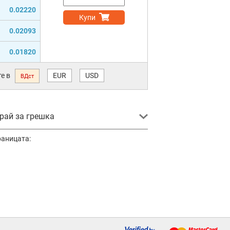
0.02220
Купи
0.02093
0.01820
е в
EUR
USD
ВДст
ай за грешка
раницата: