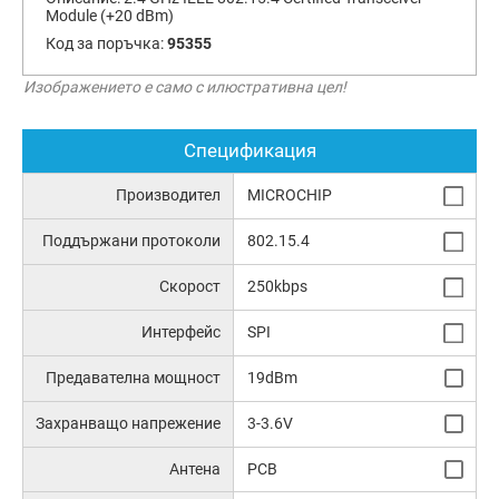
Module (+20 dBm)
Код за поръчка:
95355
Изображението е само с илюстративна цел!
Спецификация
Производител
MICROCHIP
Поддържани протоколи
802.15.4
Скорост
250kbps
Интерфейс
SPI
Предавателна мощност
19dBm
Захранващо напрежение
3-3.6V
Антена
PCB