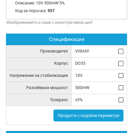
Описание:
10V 500mW 5%
Код за поръчка:
957
Изображението е само с илюстративна цел!
Спецификация
Производител
VISHAY
Корпус
DO35
Напрежение на стабилизация
10V
Разсейвана мощност
500mW
Толеранс
±5%
Продукти с подобни параметри