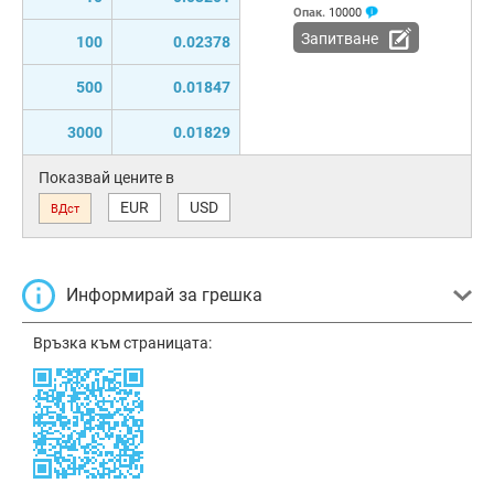
Опак.
10000
Запитване
100
0.02378
500
0.01847
3000
0.01829
Показвай цените в
EUR
USD
ВДст
Информирай за грешка
Връзка към страницата: